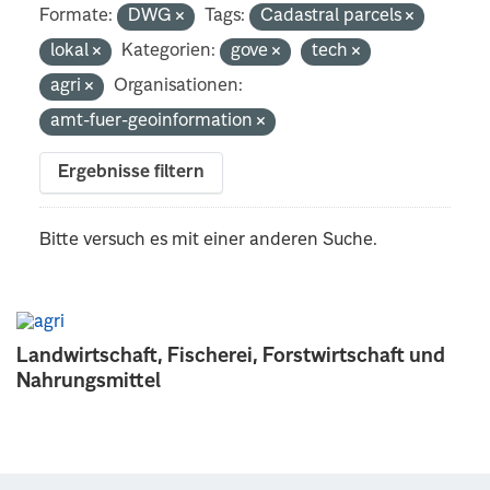
Formate:
DWG
Tags:
Cadastral parcels
lokal
Kategorien:
gove
tech
agri
Organisationen:
amt-fuer-geoinformation
Ergebnisse filtern
Bitte versuch es mit einer anderen Suche.
Landwirtschaft, Fischerei, Forstwirtschaft und
Nahrungsmittel