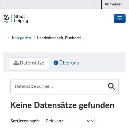
Zum Hauptinhalt wechseln
Anmelden
Kategorien
Landwirtschaft, Fischerei,...
Datensätze
Über uns
Keine Datensätze gefunden
Sortieren nach