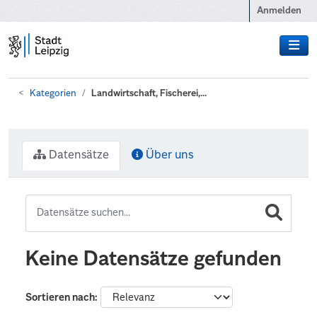
Zum Hauptinhalt wechseln
Anmelden
Kategorien
Landwirtschaft, Fischerei,...
Datensätze
Über uns
Keine Datensätze gefunden
Sortieren nach