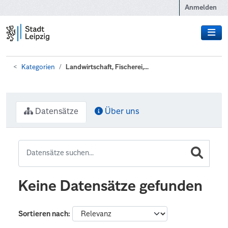
Zum Hauptinhalt wechseln
Anmelden
Kategorien
Landwirtschaft, Fischerei,...
Datensätze
Über uns
Keine Datensätze gefunden
Sortieren nach