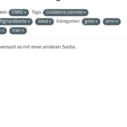
ate:
DWG
Tags:
Cadastral parcels
dtgrundkarte
lokal
Kategorien:
gove
envi
h
tran
 versuch es mit einer anderen Suche.