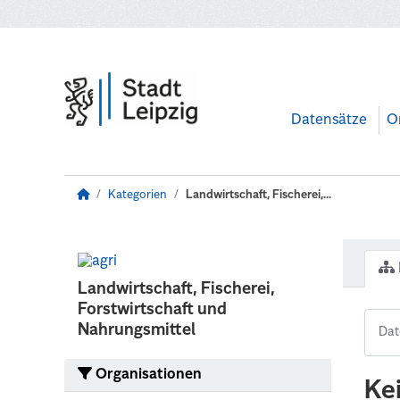
Zum Hauptinhalt wechseln
Datensätze
O
Kategorien
Landwirtschaft, Fischerei,...
Landwirtschaft, Fischerei,
Forstwirtschaft und
Nahrungsmittel
Organisationen
Ke