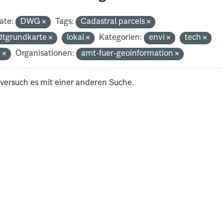
ate:
DWG
Tags:
Cadastral parcels
dtgrundkarte
lokal
Kategorien:
envi
tech
n
Organisationen:
amt-fuer-geoinformation
 versuch es mit einer anderen Suche.