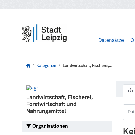
Zum Hauptinhalt wechseln
Datensätze
O
Kategorien
Landwirtschaft, Fischerei,...
Landwirtschaft, Fischerei,
Forstwirtschaft und
Nahrungsmittel
Organisationen
Ke