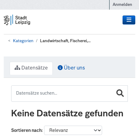
Zum Hauptinhalt wechseln
Anmelden
Kategorien
Landwirtschaft, Fischerei,...
Datensätze
Über uns
Keine Datensätze gefunden
Sortieren nach