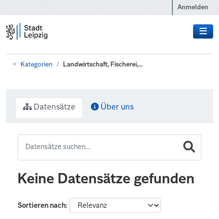
Zum Hauptinhalt wechseln
Anmelden
Kategorien
Landwirtschaft, Fischerei,...
Datensätze
Über uns
Keine Datensätze gefunden
Sortieren nach