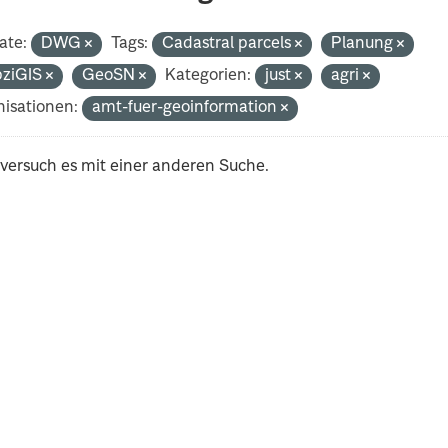
ate:
DWG
Tags:
Cadastral parcels
Planung
pziGIS
GeoSN
Kategorien:
just
agri
isationen:
amt-fuer-geoinformation
 versuch es mit einer anderen Suche.