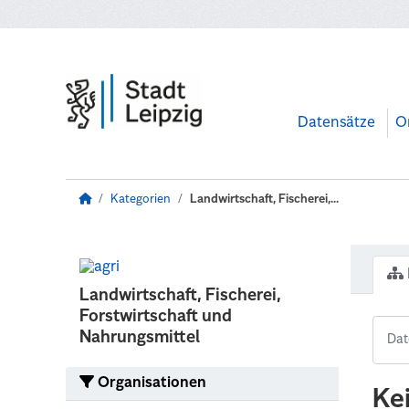
Zum Hauptinhalt wechseln
Datensätze
O
Kategorien
Landwirtschaft, Fischerei,...
Landwirtschaft, Fischerei,
Forstwirtschaft und
Nahrungsmittel
Organisationen
Ke