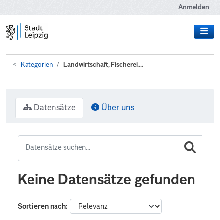
Zum Hauptinhalt wechseln
Anmelden
Kategorien
Landwirtschaft, Fischerei,...
Datensätze
Über uns
Keine Datensätze gefunden
Sortieren nach