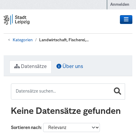
Zum Hauptinhalt wechseln
Anmelden
Kategorien
Landwirtschaft, Fischerei,...
Datensätze
Über uns
Keine Datensätze gefunden
Sortieren nach