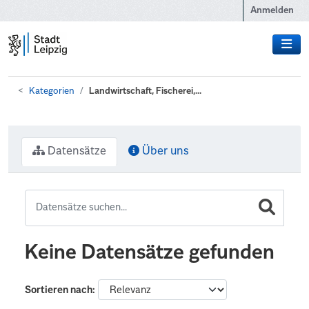
Zum Hauptinhalt wechseln
Anmelden
Kategorien
Landwirtschaft, Fischerei,...
Datensätze
Über uns
Keine Datensätze gefunden
Sortieren nach