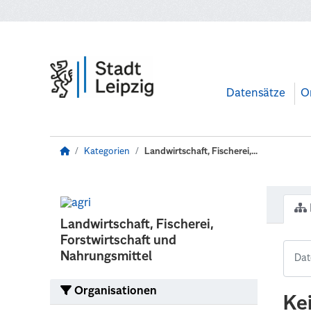
Zum Hauptinhalt wechseln
Datensätze
O
Kategorien
Landwirtschaft, Fischerei,...
Landwirtschaft, Fischerei,
Forstwirtschaft und
Nahrungsmittel
Organisationen
Ke