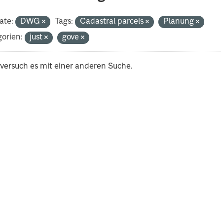
ate:
DWG
Tags:
Cadastral parcels
Planung
orien:
just
gove
 versuch es mit einer anderen Suche.