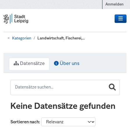
Zum Hauptinhalt wechseln
Anmelden
Kategorien
Landwirtschaft, Fischerei,...
Datensätze
Über uns
Keine Datensätze gefunden
Sortieren nach