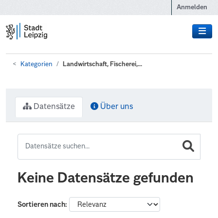
Zum Hauptinhalt wechseln
Anmelden
Kategorien
Landwirtschaft, Fischerei,...
Datensätze
Über uns
Keine Datensätze gefunden
Sortieren nach