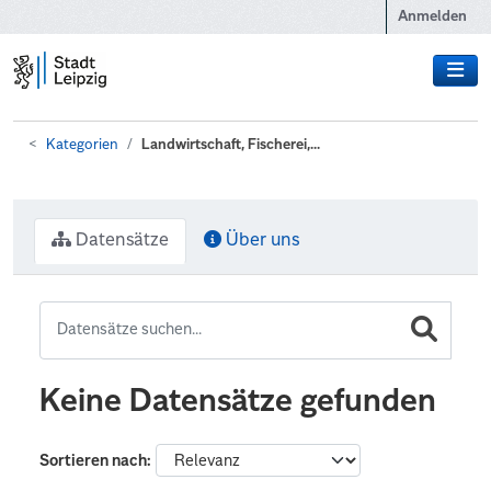
Zum Hauptinhalt wechseln
Anmelden
Kategorien
Landwirtschaft, Fischerei,...
Datensätze
Über uns
Keine Datensätze gefunden
Sortieren nach