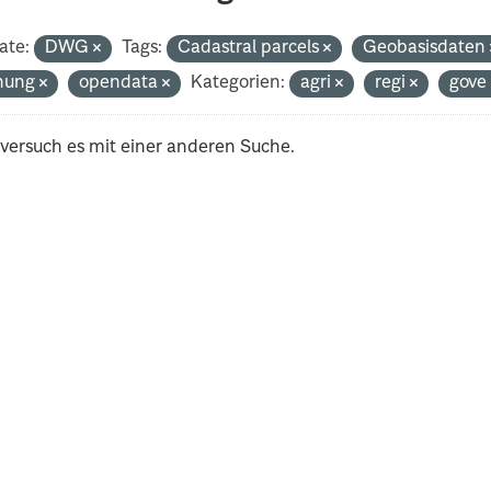
ate:
DWG
Tags:
Cadastral parcels
Geobasisdaten
nung
opendata
Kategorien:
agri
regi
gov
 versuch es mit einer anderen Suche.