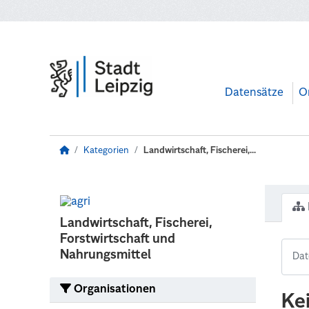
Zum Hauptinhalt wechseln
Datensätze
O
Kategorien
Landwirtschaft, Fischerei,...
Landwirtschaft, Fischerei,
Forstwirtschaft und
Nahrungsmittel
Organisationen
Ke