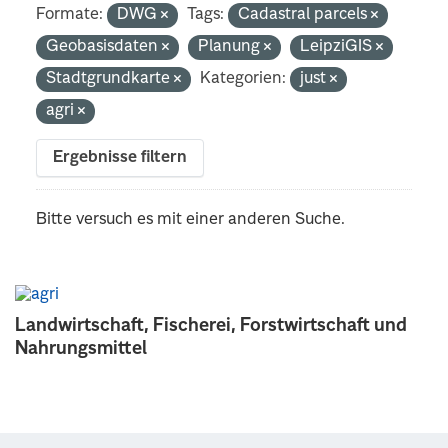
Formate:
DWG
Tags:
Cadastral parcels
Geobasisdaten
Planung
LeipziGIS
Stadtgrundkarte
Kategorien:
just
agri
Ergebnisse filtern
Bitte versuch es mit einer anderen Suche.
Landwirtschaft, Fischerei, Forstwirtschaft und
Nahrungsmittel