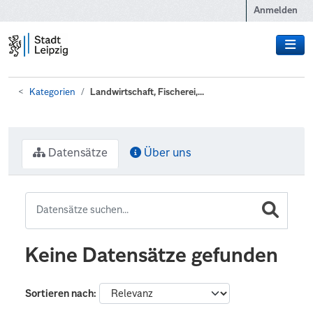
Zum Hauptinhalt wechseln
Anmelden
Kategorien
Landwirtschaft, Fischerei,...
Datensätze
Über uns
Keine Datensätze gefunden
Sortieren nach