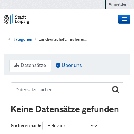
Zum Hauptinhalt wechseln
Anmelden
Kategorien
Landwirtschaft, Fischerei,...
Datensätze
Über uns
Keine Datensätze gefunden
Sortieren nach