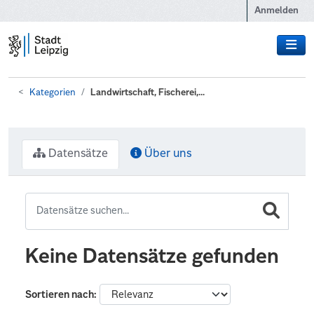
Zum Hauptinhalt wechseln
Anmelden
Kategorien
Landwirtschaft, Fischerei,...
Datensätze
Über uns
Keine Datensätze gefunden
Sortieren nach