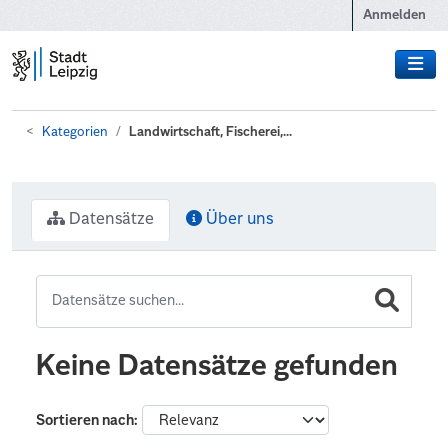
Zum Hauptinhalt wechseln
Anmelden
Kategorien
Landwirtschaft, Fischerei,...
Datensätze
Über uns
Keine Datensätze gefunden
Sortieren nach