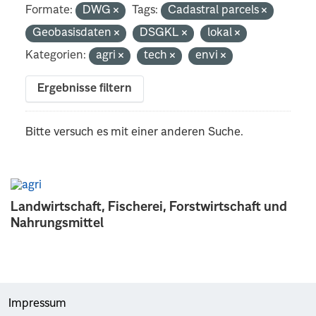
Formate:
DWG
Tags:
Cadastral parcels
Geobasisdaten
DSGKL
lokal
Kategorien:
agri
tech
envi
Ergebnisse filtern
Bitte versuch es mit einer anderen Suche.
Landwirtschaft, Fischerei, Forstwirtschaft und
Nahrungsmittel
Impressum