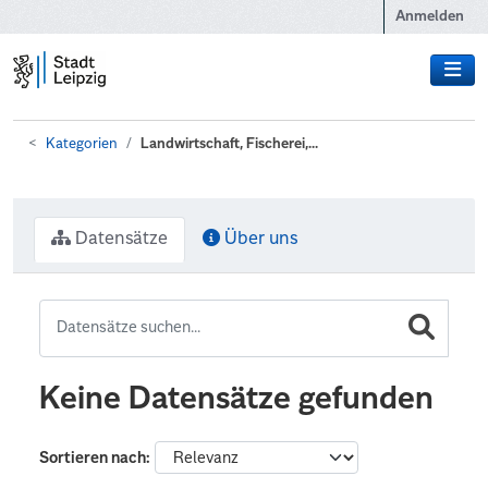
Zum Hauptinhalt wechseln
Anmelden
Kategorien
Landwirtschaft, Fischerei,...
Datensätze
Über uns
Keine Datensätze gefunden
Sortieren nach