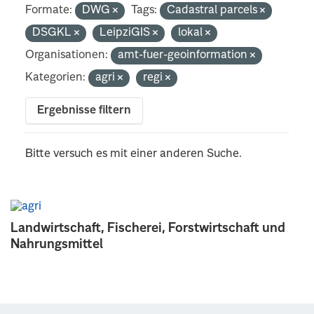
Formate:
DWG
Tags:
Cadastral parcels
DSGKL
LeipziGIS
lokal
Organisationen:
amt-fuer-geoinformation
Kategorien:
agri
regi
Ergebnisse filtern
Bitte versuch es mit einer anderen Suche.
Landwirtschaft, Fischerei, Forstwirtschaft und
Nahrungsmittel