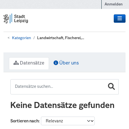
Zum Hauptinhalt wechseln
Anmelden
Kategorien
Landwirtschaft, Fischerei,...
Datensätze
Über uns
Keine Datensätze gefunden
Sortieren nach