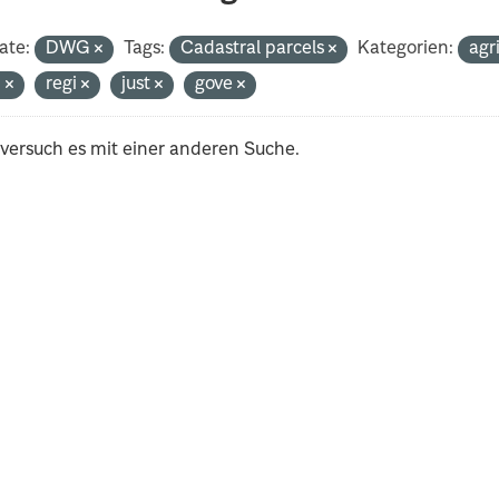
ate:
DWG
Tags:
Cadastral parcels
Kategorien:
agr
n
regi
just
gove
 versuch es mit einer anderen Suche.