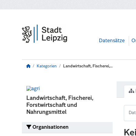
Zum Hauptinhalt wechseln
Datensätze
O
Kategorien
Landwirtschaft, Fischerei,...
Landwirtschaft, Fischerei,
Forstwirtschaft und
Nahrungsmittel
Organisationen
Ke