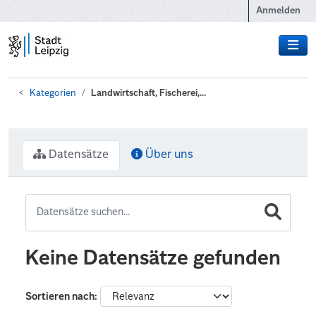
Zum Hauptinhalt wechseln
Anmelden
Kategorien
Landwirtschaft, Fischerei,...
Datensätze
Über uns
Keine Datensätze gefunden
Sortieren nach