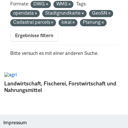
Formate:
DWG
WMS
Tags:
opendata
Stadtgrundkarte
GeoSN
Cadastral parcels
lokal
Planung
Ergebnisse filtern
Bitte versuch es mit einer anderen Suche.
Landwirtschaft, Fischerei, Forstwirtschaft und
Nahrungsmittel
Impressum