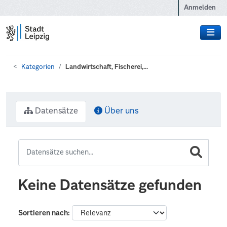
Zum Hauptinhalt wechseln
Anmelden
Kategorien
Landwirtschaft, Fischerei,...
Datensätze
Über uns
Keine Datensätze gefunden
Sortieren nach