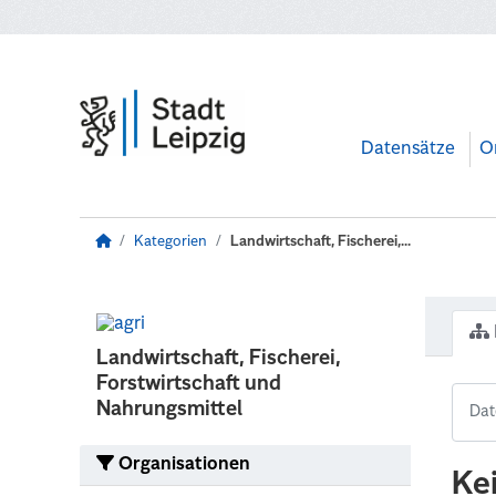
Zum Hauptinhalt wechseln
Datensätze
O
Kategorien
Landwirtschaft, Fischerei,...
Landwirtschaft, Fischerei,
Forstwirtschaft und
Nahrungsmittel
Organisationen
Ke