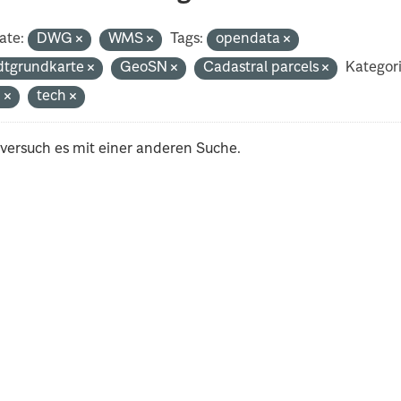
ate:
DWG
WMS
Tags:
opendata
dtgrundkarte
GeoSN
Cadastral parcels
Kategor
n
tech
 versuch es mit einer anderen Suche.