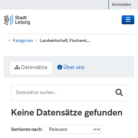
Zum Hauptinhalt wechseln
Anmelden
Kategorien
Landwirtschaft, Fischerei,...
Datensätze
Über uns
Keine Datensätze gefunden
Sortieren nach