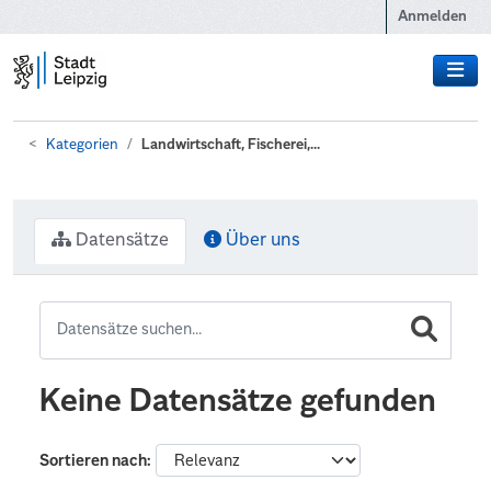
Zum Hauptinhalt wechseln
Anmelden
Kategorien
Landwirtschaft, Fischerei,...
Datensätze
Über uns
Keine Datensätze gefunden
Sortieren nach