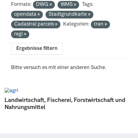
Formate:
DWG
WMS
Tags:
opendata
Stadtgrundkarte
Cadastral parcels
Kategorien:
tran
regi
Ergebnisse filtern
Bitte versuch es mit einer anderen Suche.
Landwirtschaft, Fischerei, Forstwirtschaft und
Nahrungsmittel