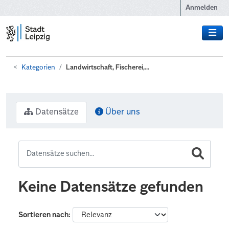
Zum Hauptinhalt wechseln
Anmelden
Kategorien
Landwirtschaft, Fischerei,...
Datensätze
Über uns
Keine Datensätze gefunden
Sortieren nach