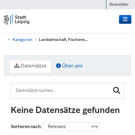
Zum Hauptinhalt wechseln
Anmelden
Kategorien
Landwirtschaft, Fischerei,...
Datensätze
Über uns
Keine Datensätze gefunden
Sortieren nach