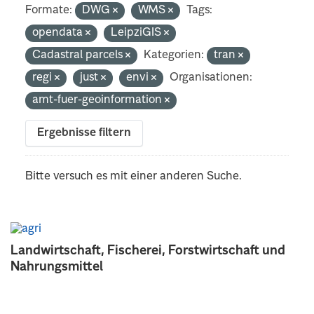
Formate:
DWG
WMS
Tags:
opendata
LeipziGIS
Cadastral parcels
Kategorien:
tran
regi
just
envi
Organisationen:
amt-fuer-geoinformation
Ergebnisse filtern
Bitte versuch es mit einer anderen Suche.
Landwirtschaft, Fischerei, Forstwirtschaft und
Nahrungsmittel