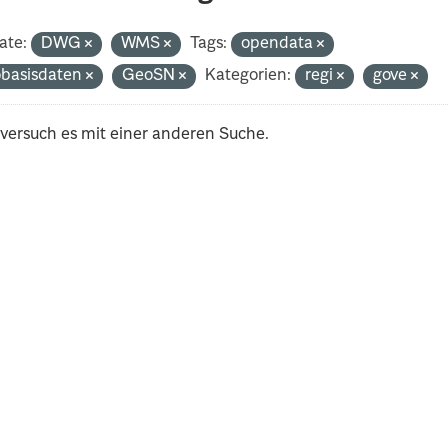
ate:
DWG
WMS
Tags:
opendata
basisdaten
GeoSN
Kategorien:
regi
gove
 versuch es mit einer anderen Suche.