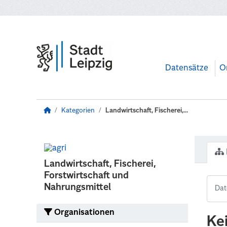
Zum Hauptinhalt wechseln
Datensätze
O
Kategorien
Landwirtschaft, Fischerei,...
Landwirtschaft, Fischerei,
Forstwirtschaft und
Nahrungsmittel
Organisationen
Ke