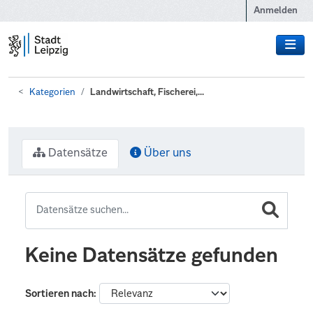
Zum Hauptinhalt wechseln
Anmelden
Kategorien
Landwirtschaft, Fischerei,...
Datensätze
Über uns
Keine Datensätze gefunden
Sortieren nach