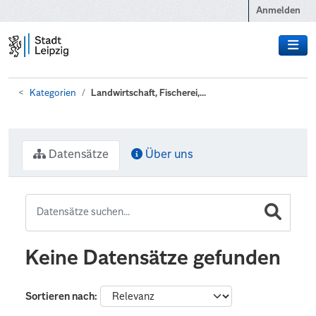
Zum Hauptinhalt wechseln
Anmelden
Kategorien
Landwirtschaft, Fischerei,...
Datensätze
Über uns
Keine Datensätze gefunden
Sortieren nach