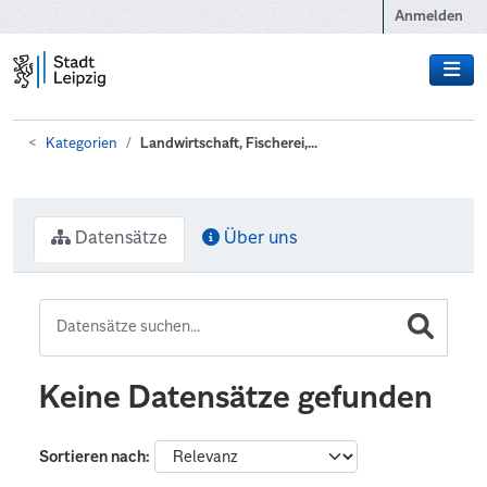
Zum Hauptinhalt wechseln
Anmelden
Kategorien
Landwirtschaft, Fischerei,...
Datensätze
Über uns
Keine Datensätze gefunden
Sortieren nach