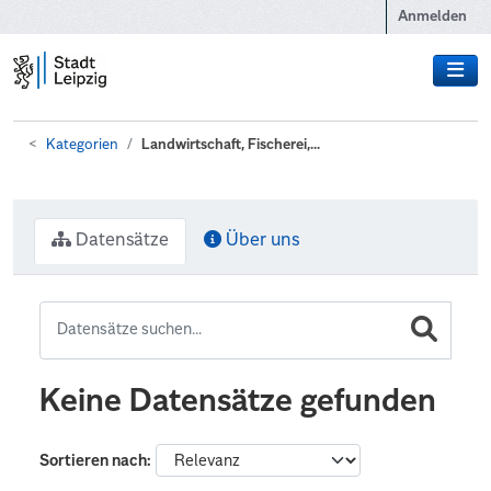
Zum Hauptinhalt wechseln
Anmelden
Kategorien
Landwirtschaft, Fischerei,...
Datensätze
Über uns
Keine Datensätze gefunden
Sortieren nach