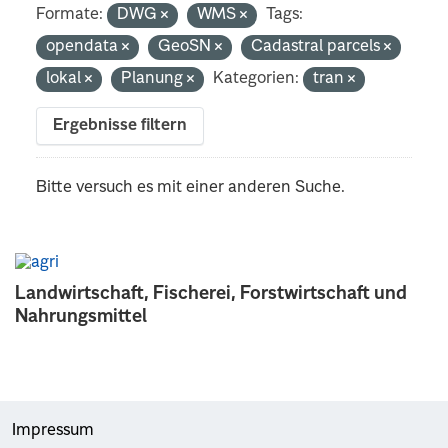
Formate:
DWG
WMS
Tags:
opendata
GeoSN
Cadastral parcels
lokal
Planung
Kategorien:
tran
Ergebnisse filtern
Bitte versuch es mit einer anderen Suche.
Landwirtschaft, Fischerei, Forstwirtschaft und
Nahrungsmittel
Impressum