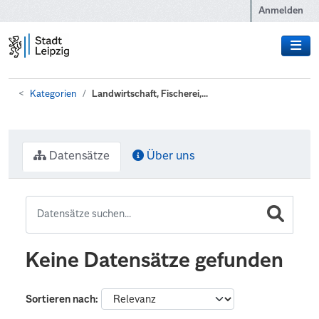
Zum Hauptinhalt wechseln
Anmelden
Kategorien
Landwirtschaft, Fischerei,...
Datensätze
Über uns
Keine Datensätze gefunden
Sortieren nach