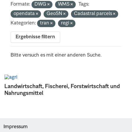
Formate:
DWG
WMS
Tags:
opendata
GeoSN
Cadastral parcels
Kategorien:
tran
regi
Ergebnisse filtern
Bitte versuch es mit einer anderen Suche.
Landwirtschaft, Fischerei, Forstwirtschaft und
Nahrungsmittel
Impressum