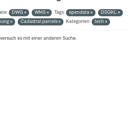
ate:
DWG
WMS
Tags:
opendata
DSGKL
nung
Cadastral parcels
Kategorien:
tech
 versuch es mit einer anderen Suche.