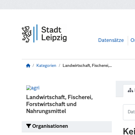
Zum Hauptinhalt wechseln
Datensätze
O
Kategorien
Landwirtschaft, Fischerei,...
Landwirtschaft, Fischerei,
Forstwirtschaft und
Nahrungsmittel
Organisationen
Ke