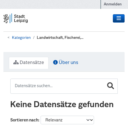
Zum Hauptinhalt wechseln
Anmelden
Kategorien
Landwirtschaft, Fischerei,...
Datensätze
Über uns
Keine Datensätze gefunden
Sortieren nach