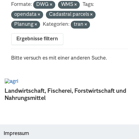
Formate:
DWG
WMS
Tags:
opendata
Cadastral parcels
Planung
Kategorien:
tran
Ergebnisse filtern
Bitte versuch es mit einer anderen Suche.
Landwirtschaft, Fischerei, Forstwirtschaft und
Nahrungsmittel
Impressum