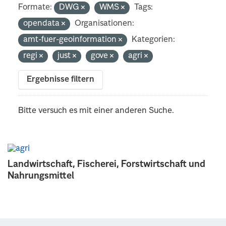
Formate:
DWG
WMS
Tags:
opendata
Organisationen:
amt-fuer-geoinformation
Kategorien:
regi
just
gove
agri
Ergebnisse filtern
Bitte versuch es mit einer anderen Suche.
Landwirtschaft, Fischerei, Forstwirtschaft und
Nahrungsmittel