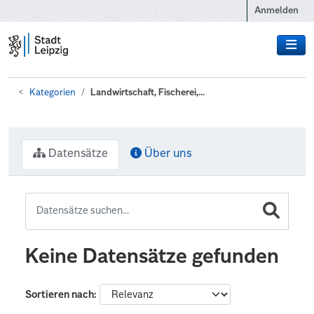
Zum Hauptinhalt wechseln
Anmelden
Kategorien
Landwirtschaft, Fischerei,...
Datensätze
Über uns
Keine Datensätze gefunden
Sortieren nach