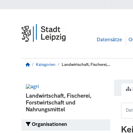
Zum Hauptinhalt wechseln
Datensätze
O
Kategorien
Landwirtschaft, Fischerei,...
Landwirtschaft, Fischerei,
Forstwirtschaft und
Nahrungsmittel
Organisationen
Ke