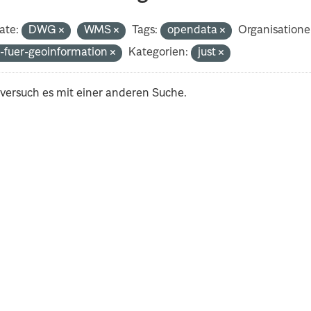
ate:
DWG
WMS
Tags:
opendata
Organisatione
-fuer-geoinformation
Kategorien:
just
 versuch es mit einer anderen Suche.