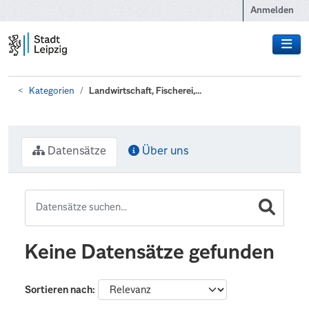
Zum Hauptinhalt wechseln
Anmelden
Kategorien
Landwirtschaft, Fischerei,...
Datensätze
Über uns
Keine Datensätze gefunden
Sortieren nach