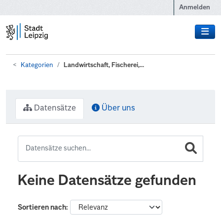
Zum Hauptinhalt wechseln
Anmelden
Kategorien
Landwirtschaft, Fischerei,...
Datensätze
Über uns
Keine Datensätze gefunden
Sortieren nach