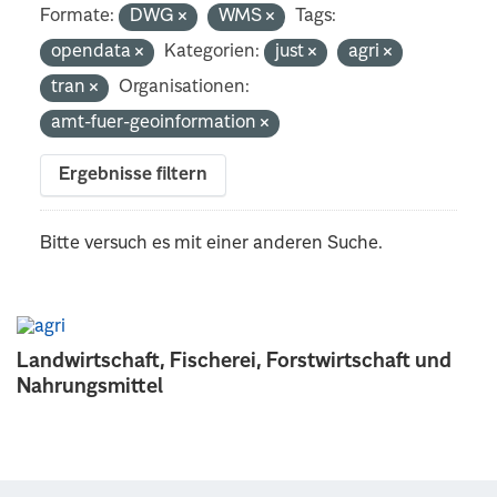
Formate:
DWG
WMS
Tags:
opendata
Kategorien:
just
agri
tran
Organisationen:
amt-fuer-geoinformation
Ergebnisse filtern
Bitte versuch es mit einer anderen Suche.
Landwirtschaft, Fischerei, Forstwirtschaft und
Nahrungsmittel