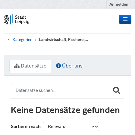
Zum Hauptinhalt wechseln
Anmelden
Kategorien
Landwirtschaft, Fischerei,...
Datensätze
Über uns
Keine Datensätze gefunden
Sortieren nach