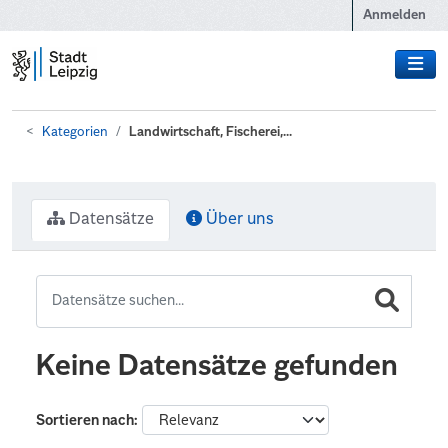
Zum Hauptinhalt wechseln
Anmelden
Kategorien
Landwirtschaft, Fischerei,...
Datensätze
Über uns
Keine Datensätze gefunden
Sortieren nach