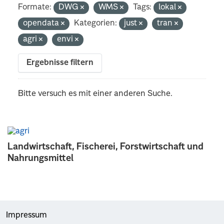
Formate:
DWG
WMS
Tags:
lokal
opendata
Kategorien:
just
tran
agri
envi
Ergebnisse filtern
Bitte versuch es mit einer anderen Suche.
Landwirtschaft, Fischerei, Forstwirtschaft und
Nahrungsmittel
Impressum