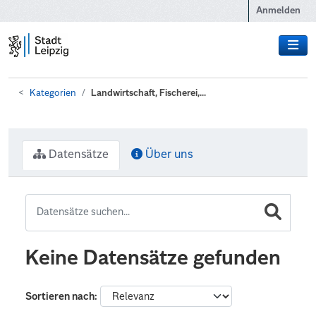
Zum Hauptinhalt wechseln
Anmelden
Kategorien
Landwirtschaft, Fischerei,...
Datensätze
Über uns
Keine Datensätze gefunden
Sortieren nach