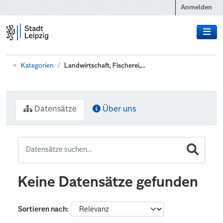
Zum Hauptinhalt wechseln
Anmelden
Kategorien
Landwirtschaft, Fischerei,...
Datensätze
Über uns
Keine Datensätze gefunden
Sortieren nach