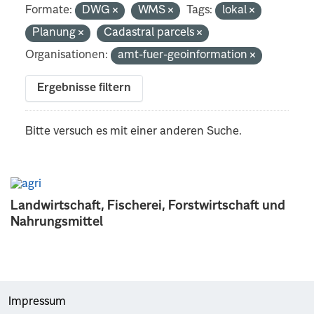
Formate:
DWG
WMS
Tags:
lokal
Planung
Cadastral parcels
Organisationen:
amt-fuer-geoinformation
Ergebnisse filtern
Bitte versuch es mit einer anderen Suche.
Landwirtschaft, Fischerei, Forstwirtschaft und
Nahrungsmittel
Impressum