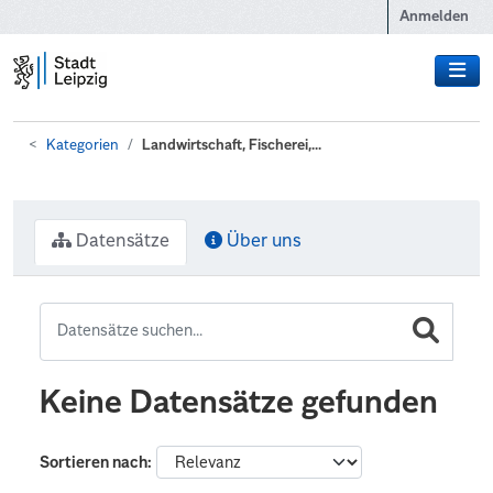
Zum Hauptinhalt wechseln
Anmelden
Kategorien
Landwirtschaft, Fischerei,...
Datensätze
Über uns
Keine Datensätze gefunden
Sortieren nach