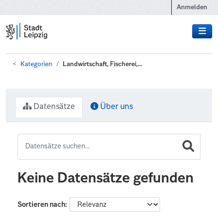
Zum Hauptinhalt wechseln
Anmelden
Kategorien
Landwirtschaft, Fischerei,...
Datensätze
Über uns
Keine Datensätze gefunden
Sortieren nach