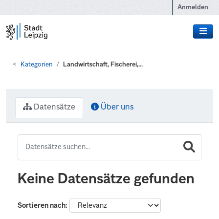
Zum Hauptinhalt wechseln
Anmelden
Kategorien
Landwirtschaft, Fischerei,...
Datensätze
Über uns
Keine Datensätze gefunden
Sortieren nach