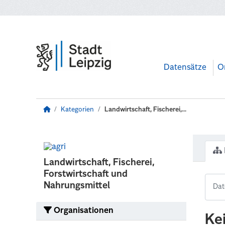
Zum Hauptinhalt wechseln
Datensätze
O
Kategorien
Landwirtschaft, Fischerei,...
Landwirtschaft, Fischerei,
Forstwirtschaft und
Nahrungsmittel
Organisationen
Ke