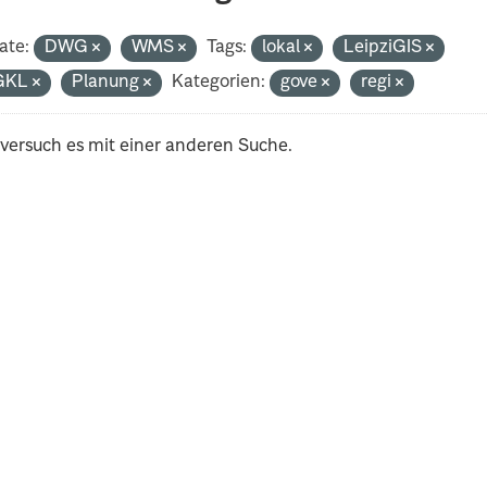
ate:
DWG
WMS
Tags:
lokal
LeipziGIS
GKL
Planung
Kategorien:
gove
regi
 versuch es mit einer anderen Suche.